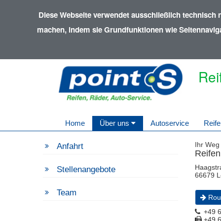
Diese Webseite verwendet ausschließlich technisch 
machen, indem sie Grundfunktionen wie Seitennavigat
Rei
Home
Über uns
Autoservice
Reife
Ihr Weg
Anfahrt
Reife
Haagstr
Stellenangebote
66679 L
Team
Rou
+49 6
+49 