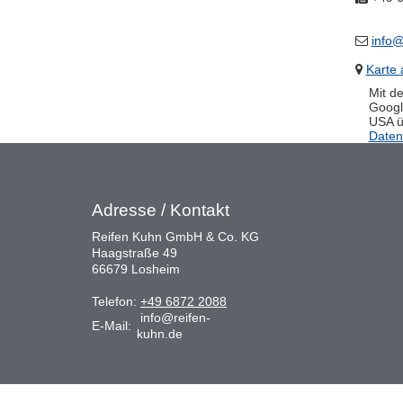
info@
Karte 
Mit d
Googl
USA üb
Daten
Adresse / Kontakt
Reifen Kuhn GmbH & Co. KG
Haagstraße 49
66679 Losheim
Telefon:
+49 6872 2088
info@reifen-
E-Mail:
kuhn.de