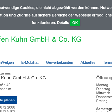
notwendige Cookies, die nicht abgewählt werden können. Notwen
ion und Zugriffe auf sichere Bereiche der Webseite ermöglichen
funktionieren.
Details
OK
fen Kuhn GmbH & Co. KG
n/Felgen
E-Mobilität
Gewerbekunden
Aktuelles
Term
 zu uns
n Kuhn GmbH & Co. KG
Öffnung
aße 49
Montag
osheim
Dienstag
Mittwoch
Donnerst
te planen
Freitag
872 2088
Samstags
6872 5702